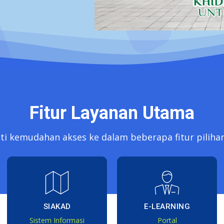
Fitur Layanan Utama
i kemudahan akses ke dalam beberapa fitur piliha
SIAKAD
E-LEARNING
Sistem Informasi
Portal