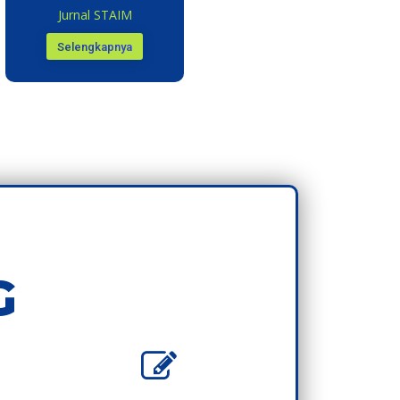
Jurnal STAIM
Selengkapnya
G