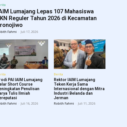
rita
AIM Lumajang Lepas 107 Mahasiswa
KN Reguler Tahun 2026 di Kecamatan
ronojiwo
bith Fahmi
-
Juli 17, 2026
rita
Berita
rodi PAI IAIM Lumajang
Rektor IAIM Lumajang
elar Short Course
Teken Kerja Sama
eningkatan Penulisan
Internasional dengan Mitra
arya Tulis Ilmiah
Industri Belanda dan
ereputasi
Jerman
bith Fahmi
-
Juli 16, 2026
Robith Fahmi
-
Juli 11, 2026