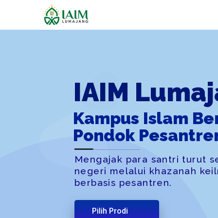
Khidmat San
Untuk Negeri
Mempersiapkan santri berperan 
bangun kemajuan negeri lewat 
Perguruan Tinggi berkualitas.