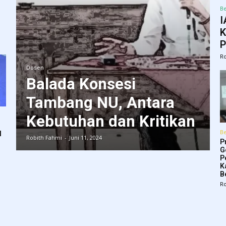
Be
I
K
P
Ro
Dosen
Balada Konsesi
Tambang NU, Antara
Kebutuhan dan Kritikan
Be
l
Robith Fahmi
-
Juni 11, 2024
P
G
P
K
B
Ro