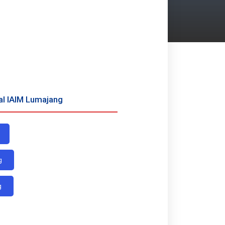
al IAIM Lumajang
g
g