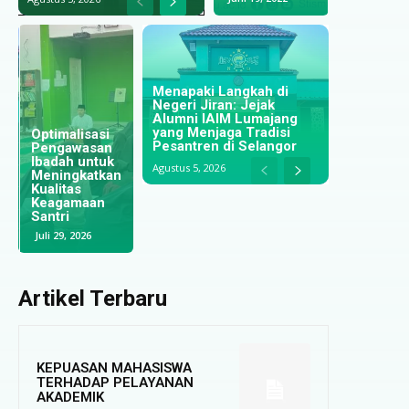
Menapaki Langkah di
Negeri Jiran: Jejak
Perkuat
Alumni IAIM Lumajang
Kualitas
Persiap
yang Menjaga Tradisi
Optimalisasi
Tridharma;
Masuk D
Pesantren di Selangor
Pengawasan
IAIM
Dari Meja
Kerja; I
Ibadah untuk
Lumajang dan
Makan,
Lumajan
Agustus 5, 2026
Meningkatkan
UINSI
Menyongsong
PT Kafn
Kualitas
Samarinda
Masa Depan
Jalin Ker
Keagamaan
Jalin
Santri di Ibu
Sama
Santri
Kerjasama
Kota Baru
Strategi
Juli 29, 2026
Juli 28, 2026
Juli 28, 2026
Juli 25, 20
Artikel Terbaru
KEPUASAN MAHASISWA
TERHADAP PELAYANAN
AKADEMIK