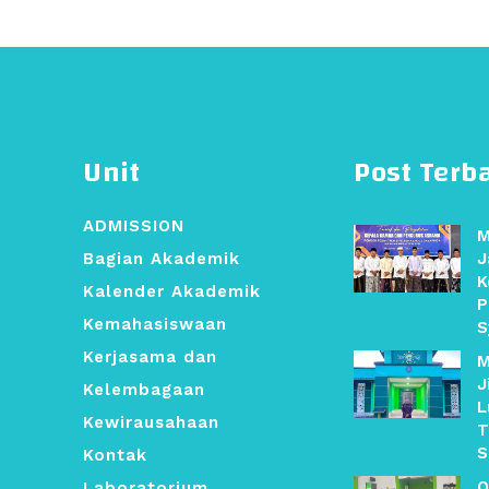
Unit
Post Terb
ADMISSION
M
Bagian Akademik
J
K
Kalender Akademik
P
Kemahasiswaan
S
Kerjasama dan
M
J
Kelembagaan
L
Kewirausahaan
T
S
Kontak
O
Laboratorium