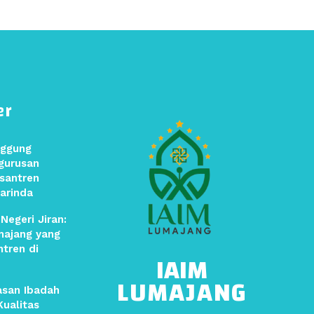
er
ggung
gurusan
santren
arinda
Negeri Jiran:
majang yang
ntren di
IAIM
LUMAJANG
asan Ibadah
ualitas