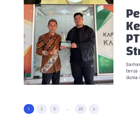
Pe
Ke
PT
St
Samar
terus
dunia 
1
2
3
...
20