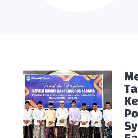
Me
Ta
Ke
Po
Sy