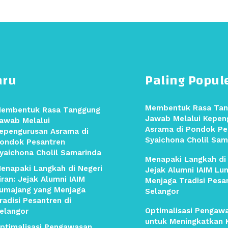
aru
Paling Popul
Membentuk Rasa Tan
embentuk Rasa Tanggung
Jawab Melalui Kepen
awab Melalui
Asrama di Pondok Pe
epengurusan Asrama di
Syaichona Cholil Sam
ondok Pesantren
yaichona Cholil Samarinda
Menapaki Langkah di 
enapaki Langkah di Negeri
Jejak Alumni IAIM Lu
iran: Jejak Alumni IAIM
Menjaga Tradisi Pesa
umajang yang Menjaga
Selangor
radisi Pesantren di
Optimalisasi Pengaw
elangor
untuk Meningkatkan K
ptimalisasi Pengawasan