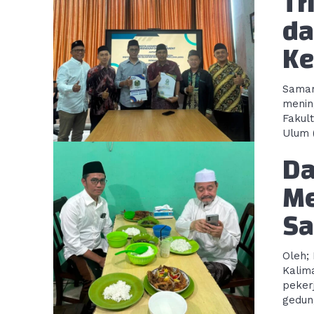
Tr
da
Ke
Samar
menin
Fakul
Ulum (
Da
Me
Sa
Oleh; Mocham
Kalim
peker
gedung