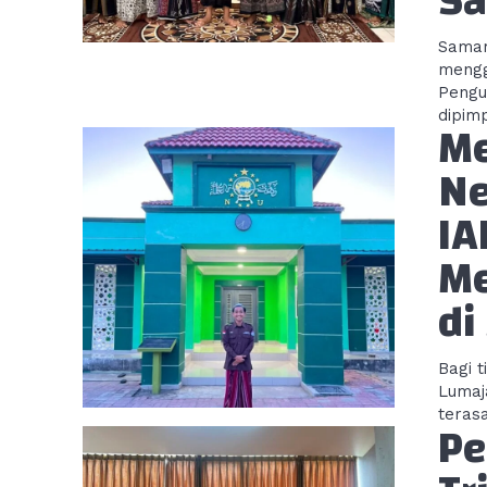
Sa
Samar
mengg
Pengu
dipimp
Me
Ne
IA
Me
di
Bagi 
Lumaj
teras
Pe