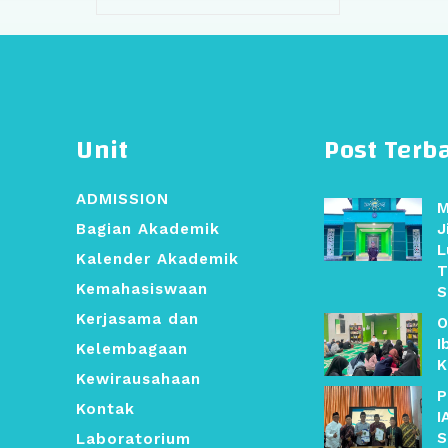
Unit
Post Terb
ADMISSION
M
Bagian Akademik
J
L
Kalender Akademik
T
Kemahasiswaan
S
Kerjasama dan
O
I
Kelembagaan
K
Kewirausahaan
P
Kontak
I
S
Laboratorium