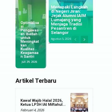
Menapaki Langkah
di Negeri Jiran:
Jejak Alumni IAIM
Lumajang yang
Optimalisa
Menjaga Tradisi
si
Perkuat
Pesantren di
Pengawas
Kualitas
Dari Meja
Selangor
an Ibadah
Tridharma;
Makan,
untuk
IAIM
Menyongs
Agustus 5, 2026
Meningkat
Lumajang
ong Masa
kan
dan UINSI
Depan
Kualitas
Samarinda
Santri di
Keagamaa
Jalin
Ibu Kota
n Santri
Kerjasama
Baru
Juli 29, 2026
Juli 28, 2026
Juli 28, 2026
Artikel Terbaru
Kawal Wajib Halal 2026,
Ketua LP3H IAI Miftahul...
Februari 4, 2026