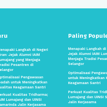
aru
Paling Popul
Menapaki Langkah di 
enapaki Langkah di Negeri
Jejak Alumni IAIM Lu
iran: Jejak Alumni IAIM
Menjaga Tradisi Pesa
umajang yang Menjaga
Selangor
radisi Pesantren di
elangor
Optimalisasi Pengaw
ptimalisasi Pengawasan
untuk Meningkatkan K
badah untuk Meningkatkan
Keagamaan Santri
ualitas Keagamaan Santri
Perkuat Kualitas Trid
erkuat Kualitas Tridharma;
Lumajang dan UINSI 
AIM Lumajang dan UINSI
Jalin Kerjasama
amarinda Jalin Kerjasama