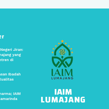
er
Negeri Jiran:
majang yang
ntren di
asan Ibadah
ualitas
IAIM
harma; IAIM
LUMAJANG
Samarinda