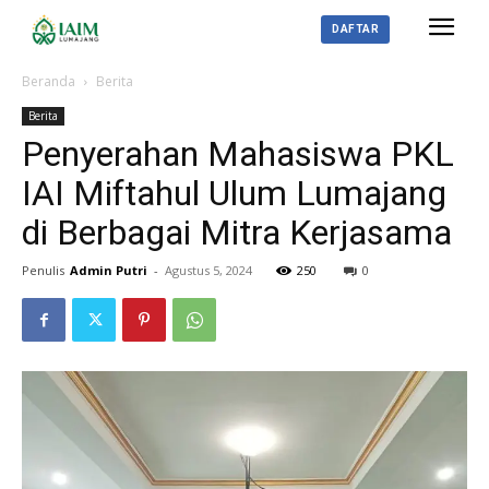
DAFTAR
Beranda
Berita
Berita
Penyerahan Mahasiswa PKL
IAI Miftahul Ulum Lumajang
di Berbagai Mitra Kerjasama
Penulis
Admin Putri
-
Agustus 5, 2024
250
0