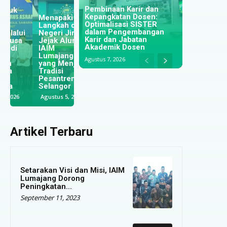
Pembinaan Karir dan
Kepangkatan Dosen:
Menapaki
Optimalisasi SISTER
Langkah di
Perkuat
dalam Pengembangan
Negeri Jiran:
Kualitas
Karir dan Jabatan
Jejak Alumni
Optimalisasi
Tridharma;
Akademik Dosen
IAIM
Pengawasan
IAIM
Lumajang
Ibadah untuk
Lumajang dan
Agustus 7, 2026
yang Menjaga
Meningkatkan
UINSI
Tradisi
Kualitas
Samarinda
Pesantren di
Keagamaan
Jalin
Selangor
Santri
Kerjasama
Agustus 5, 2026
Juli 29, 2026
Juli 28, 2026
Artikel Terbaru
Setarakan Visi dan Misi, IAIM
Lumajang Dorong
Peningkatan...
September 11, 2023