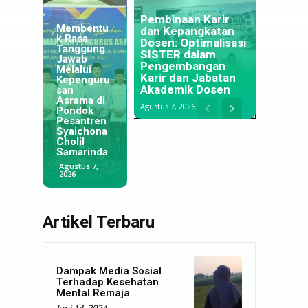
Menapaki
Pembinaan Karir
Membentu
Langkah di
dan Kepangkatan
k Rasa
Negeri
Dosen: Optimalisasi
Tanggung
Jiran:
SISTER dalam
Jawab
Jejak
Optimalisa
Pengembangan
Melalui
Alumni
si
Karir dan Jabatan
Kepenguru
IAIM
Pengawas
Akademik Dosen
san
Lumajang
an Ibadah
Asrama di
yang
untuk
Agustus 7, 2026
Pondok
Menjaga
Meningkat
Pesantren
Tradisi
kan
Syaichona
Pesantren
Kualitas
Cholil
di
Keagamaa
Samarinda
Selangor
n Santri
Agustus 7,
Agustus 5,
Juli 29, 2026
2026
2026
Artikel Terbaru
Dampak Media Sosial
Terhadap Kesehatan
Mental Remaja