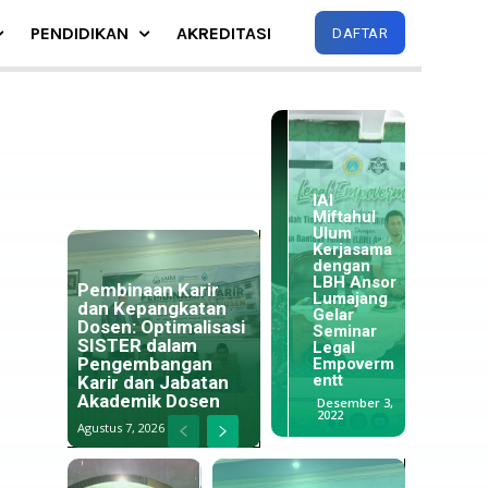
PENDIDIKAN
AKREDITASI
DAFTAR
IAI
Miftahul
Ulum
Kerjasama
Tim Monev
dengan
Menang
Kopertais
LBH Ansor
Suara,
Pembinaan Karir
IV
Lumajang
Pasang
dan Kepangkatan
Surabaya
Gelar
Zahro 
Dosen: Optimalisasi
datangi
Seminar
Aini Re
SISTER dalam
Kampus
Legal
Nahkod
Pengembangan
IAIM
Empoverm
Unjung-
Dema Pu
Lumajang
entt
Karir dan Jabatan
Unjung
IAIM
Akademik Dosen
Oktober 6,
Desember 3,
April 27, 2023
Juli 24, 2
2021
2022
Agustus 7, 2026