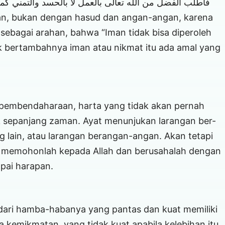
فاطلب الفضل من الله تعالى بالعمل لا بالحسد والتمني كما}
man, bukan dengan hasud dan angan-angan, karena
 sebagai arahan, bahwa “Iman tidak bisa diperoleh
 bertambahnya iman atau nikmat itu ada amal yang
pembendaharaan, harta yang tidak akan pernah
k sepanjang zaman. Ayat menunjukan larangan ber-
g lain, atau larangan berangan-angan. Akan tetapi
n memohonlah kepada Allah dan berusahalah dengan
pai harapan.
dari hamba-habanya yang pantas dan kuat memiliki
pa kemikmatan, yang tidak kuat apabila kelebihan itu