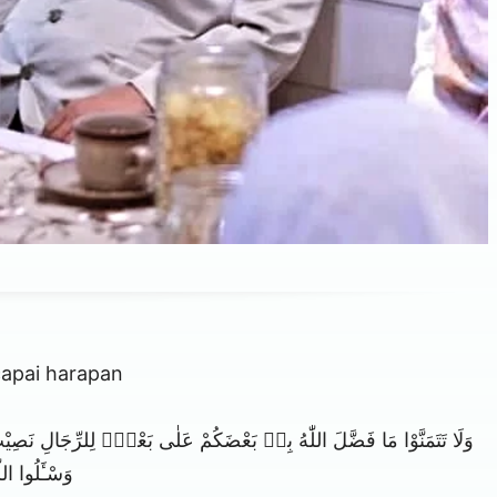
apai harapan
وَلَا تَتَمَنَّوْا مَا فَضَّلَ اللّٰهُ بِهٖ بَعْضَكُمْ عَلٰى بَعْضٍۗ لِلرِّجَالِ نَصِي
وَسْـَٔلُوا ال