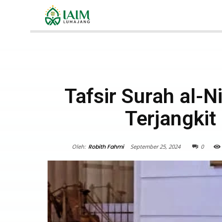
Tafsir Surah al-N
Terjangkit
Oleh:
Robith Fahmi
September 25, 2024
0