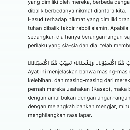
yang dimiliki oleh mereka, berbeda dengan
dibalik berbedanya nikmat diantara kita.
Hasud terhadap nikmat yang dimiliki oran
tuhan dibalik takdir rabbil alamin. Apabi
sedangkan dia hanya berangan-angan saj
perilaku yang sia-sia dan dia telah mem
بٌ مِّمَّا اكْتَسَبُوْاۗ وَلِلنِّسَاۤءِ نَصِيْبٌ مِّمَّا اكْتَسَبْنَۗ
Ayat ini menjelaskan bahwa masing-masin
kelebihan, dan masing-masing dari merek
pernah mereka usahakan (Kasab), maka 
dengan amal bukan dengan angan-angan, i
dengan melangkah bahkan mengjar, minuml
menghilangkan rasa lapar.