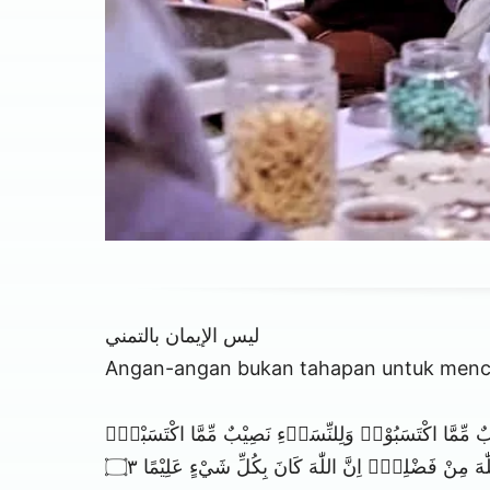
ليس الإيمان بالتمني
Angan-angan bukan tahapan untuk menc
ْبٌ مِّمَّا اكْتَسَبُوْاۗ وَلِلنِّسَاۤءِ نَصِيْبٌ مِّمَّا اكْتَسَبْنَۗ
لّٰهَ مِنْ فَضْلِهٖۗ اِنَّ اللّٰهَ كَانَ بِكُلِّ شَيْءٍ عَلِيْمًا ۝٣