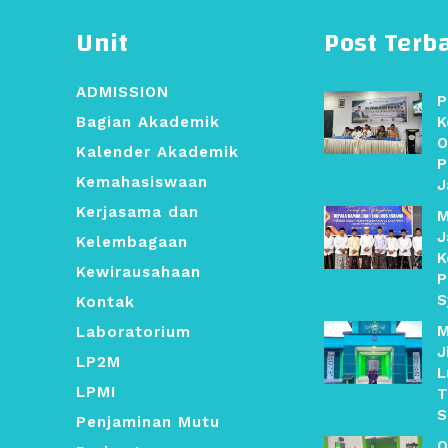
Unit
Post Terb
ADMISSION
P
Bagian Akademik
K
O
Kalender Akademik
P
Kemahasiswaan
J
Kerjasama dan
M
J
Kelembagaan
K
Kewirausahaan
P
S
Kontak
M
Laboratorium
J
LP2M
L
LPMI
T
S
Penjaminan Mutu
O