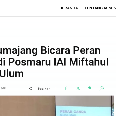
BERANDA
TENTANG IAIM
BERITA
umajang Bicara Peran
i Posmaru IAI Miftahul
Ulum
309
Bagikan