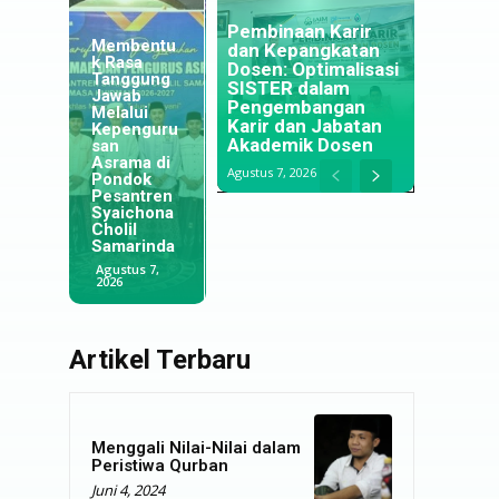
Menapaki
Pembinaan Karir
Membentu
Langkah di
dan Kepangkatan
k Rasa
Negeri
Dosen: Optimalisasi
Tanggung
Jiran:
SISTER dalam
Jawab
Jejak
Optimalisa
Pengembangan
Melalui
Alumni
si
Karir dan Jabatan
Kepenguru
IAIM
Pengawas
Akademik Dosen
san
Lumajang
an Ibadah
Asrama di
yang
untuk
Agustus 7, 2026
Pondok
Menjaga
Meningkat
Pesantren
Tradisi
kan
Syaichona
Pesantren
Kualitas
Cholil
di
Keagamaa
Samarinda
Selangor
n Santri
Agustus 7,
Agustus 5,
Juli 29, 2026
2026
2026
Artikel Terbaru
Menggali Nilai-Nilai dalam
Peristiwa Qurban
Juni 4, 2024