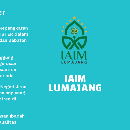
er
 Kepangkatan
SISTER dalam
dan Jabatan
ggung
gurusan
santren
IAIM
arinda
LUMAJANG
Negeri Jiran:
majang yang
ntren di
asan Ibadah
ualitas