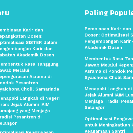
aru
Paling Popul
Pembinaan Karir dan
embinaan Karir dan
Dosen: Optimalisasi 
epangkatan Dosen:
Pengembangan Karir 
ptimalisasi SISTER dalam
Akademik Dosen
engembangan Karir dan
abatan Akademik Dosen
Membentuk Rasa Tan
embentuk Rasa Tanggung
Jawab Melalui Kepen
awab Melalui
Asrama di Pondok Pe
epengurusan Asrama di
Syaichona Cholil Sam
ondok Pesantren
Menapaki Langkah di 
yaichona Cholil Samarinda
Jejak Alumni IAIM Lu
enapaki Langkah di Negeri
Menjaga Tradisi Pesa
iran: Jejak Alumni IAIM
Selangor
umajang yang Menjaga
radisi Pesantren di
Optimalisasi Pengaw
elangor
untuk Meningkatkan K
Keagamaan Santri
ptimalisasi Pengawasan