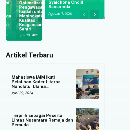
Syaichona Cholil
Optimalisasi
Tridharma;
Samarinda
Pengawasan
IAIM
Dari Meja
Ibadah untuk
Lumajang dan
Makan,
Agustus 7, 2026
Meningkatkan
UINSI
Menyongsong
Kualitas
Samarinda
Masa Depan
Keagamaan
Jalin
Santri di Ibu
Santri
Kerjasama
Kota Baru
Juli 29, 2026
Juli 28, 2026
Juli 28, 2026
Artikel Terbaru
Mahasiswa IAIM Ikuti
Pelatihan Kader Literasi
Nahdlatul Ulama...
Juni 29, 2024
Terpilih sebagai Peserta
Lintas Nusantara Remaja dan
Pemuda...