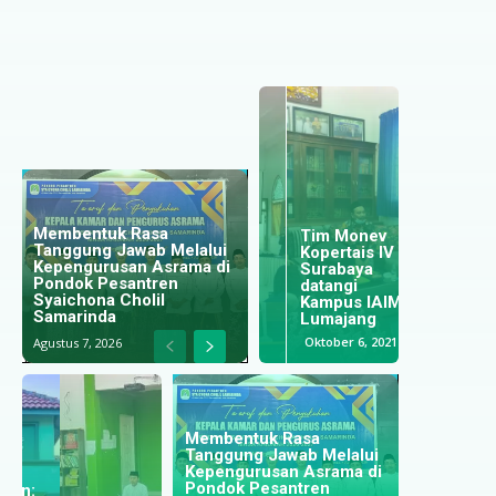
Prodi MPI
Kembangkan
Output dan
Outcome
Mata Kuliah
Event
Organizer
Membentuk Rasa
Tim Monev
dengan
Tanggung Jawab Melalui
AI Miftahul
Kopertais IV
Mengadakan
Kepengurusan Asrama di
Ulum Study
Surabaya
Pelatihan
Pondok Pesantren
Banding ke
datangi
Karya Tulis
Ketika Hati
Syaichona Cholil
niversitas
Kampus IAIM
Ilmiah
Kosong
Samarinda
Nurul Jadid
Lumajang
Desember 31,
November 13
Oktober 17, 2022
Oktober 6, 2021
Agustus 7, 2026
2024
2025
Membentuk Rasa
Tanggung Jawab Melalui
Kepengurusan Asrama di
Perkuat
Pondok Pesantren
Kualitas