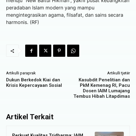
menuju “New Baitul Hikmah”, yakni pusat kebangkitan
peradaban Islam modern yang mampu
mengintegrasikan agama, filsafat, dan sains secara
harmonis. (RF)
Artikulli paraprak
Artikulli tjetër
Dukun Berkedok Kiai dan
Kasubdit Penelitian dan
Krisis Kepercayaan Sosial
PkM Kemenag RI, Pacu
Dosen IAIM Lumajang
Tembus Hibah Litapdimas
Artikel Terkait
Perkuat Kualitas Tridharma; IAIM