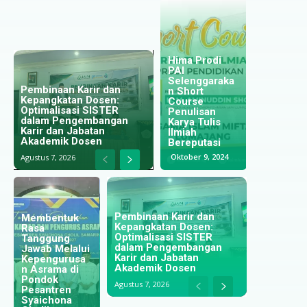
Puluhan
Hima Prodi
Mahasiswa
PAI
IAIM
Selenggaraka
Menuju
Pembinaan Karir dan
Lumajang
n Short
Kampus
Kepangkatan Dosen:
Lulus
Course
Inovatif, IAIM
Optimalisasi SISTER
Munaqosah
Penulisan
Lumajang
dalam Pengembangan
Melalui
Karya Tulis
Berangkatkan
Karir dan Jabatan
Publikasi
Ilmiah
9 Mahasiswa
Akademik Dosen
Jurnal Ilmiah
Bereputasi
ke Malaysia
Juni 25, 2026
Oktober 9, 2024
Juli 13, 2025
Agustus 7, 2026
Pembinaan Karir dan
Kepangkatan Dosen:
Menapaki
Optimalisasi SISTER
Langkah di
Perkuat
dalam Pengembangan
i
Negeri Jiran:
Kualitas
Karir dan Jabatan
a
Jejak Alumni
Optimalisasi
Tridharma;
Akademik Dosen
IAIM
Pengawasan
IAIM
Lumajang
Ibadah untuk
Lumajang dan
Agustus 7, 2026
yang Menjaga
Meningkatkan
UINSI
Tradisi
Kualitas
Samarinda