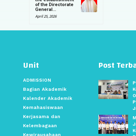
of the Directorate
General...
April 25, 2026
Unit
Post Terb
ADMISSION
P
Bagian Akademik
K
O
Kalender Akademik
P
Kemahasiswaan
J
Kerjasama dan
M
J
Kelembagaan
K
Kewirausahaan