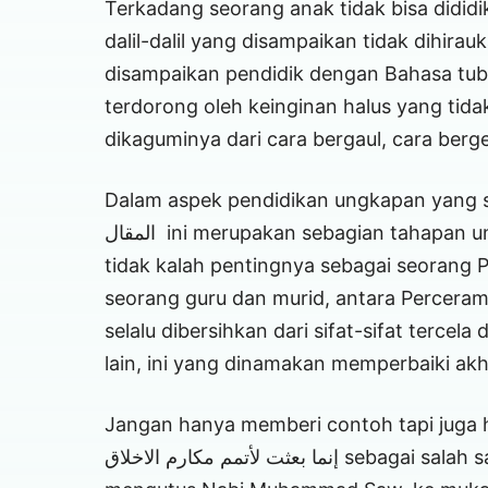
Terkadang seorang anak tidak bisa dididik
dalil-dalil yang disampaikan tidak dihira
disampaikan pendidik dengan Bahasa tu
terdorong oleh keinginan halus yang tid
dikaguminya dari cara bergaul, cara berge
Dalam aspek pendidikan ungkapan yang sering kita dengar سان
المقال ini merupakan sebagian tahapan untuk mereformasi akhlak seseorang, namun yang
tidak kalah pentingnya sebagai seorang P
seorang guru dan murid, antara Percera
selalu dibersihkan dari sifat-sifat terce
lain, ini yang dinamakan memperbaiki ak
إنما بعثت لأتمم مكارم الاخلاق sebagai salah satu Hadis yang menerangkan jika Allah Swt.