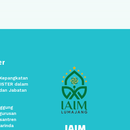
er
 Kepangkatan
SISTER dalam
dan Jabatan
ggung
gurusan
santren
IAIM
arinda