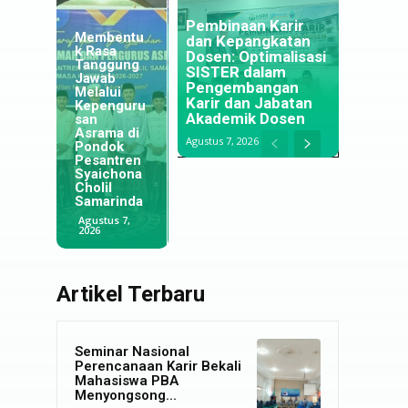
Menapaki
Pembinaan Karir
Membentu
Langkah di
dan Kepangkatan
k Rasa
Negeri
Dosen: Optimalisasi
Tanggung
Jiran:
SISTER dalam
Jawab
Jejak
Optimalisa
Pengembangan
Melalui
Alumni
si
Karir dan Jabatan
Kepenguru
IAIM
Pengawas
Akademik Dosen
san
Lumajang
an Ibadah
Asrama di
yang
untuk
Agustus 7, 2026
Pondok
Menjaga
Meningkat
Pesantren
Tradisi
kan
Syaichona
Pesantren
Kualitas
Cholil
di
Keagamaa
Samarinda
Selangor
n Santri
Agustus 7,
Agustus 5,
Juli 29, 2026
2026
2026
Artikel Terbaru
Seminar Nasional
Perencanaan Karir Bekali
Mahasiswa PBA
Menyongsong...