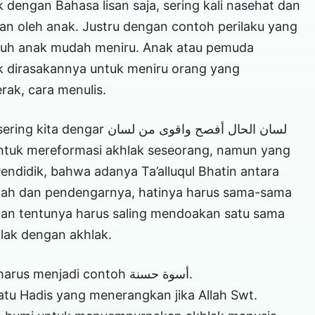
 dengan Bahasa lisan saja, sering kali nasehat dan
ukan oleh anak. Justru dengan contoh perilaku yang
buh anak mudah meniru. Anak atau pemuda
ak dirasakannya untuk meniru orang yang
rak, cara menulis.
لسان الحال أفصح واقوى من ل
endidik, bahwa adanya Ta’alluqul Bhatin antara
mah dan pendengarnya, hatinya harus sama-sama
la dan tentunya harus saling mendoakan satu sama
hlak dengan akhlak.
Jangan hanya memberi contoh tapi juga harus menjadi contoh أسوة حسنة.