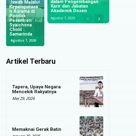
dalam Pengembangan
i
Negeri Jiran:
Kualitas
Karir dan Jabatan
a
Jejak Alumni
Optimalisasi
Tridharma;
Akademik Dosen
IAIM
Pengawasan
IAIM
Lumajang
Ibadah untuk
Lumajang dan
Agustus 7, 2026
yang Menjaga
Meningkatkan
UINSI
Tradisi
Kualitas
Samarinda
Pesantren di
Keagamaan
Jalin
Selangor
Santri
Kerjasama
Agustus 5, 2026
Juli 29, 2026
Juli 28, 2026
Artikel Terbaru
Tapera, Upaya Negara
Mencekik Rakyatnya
Mei 29, 2024
Memaknai Gerak Batin
Januari 29, 2025