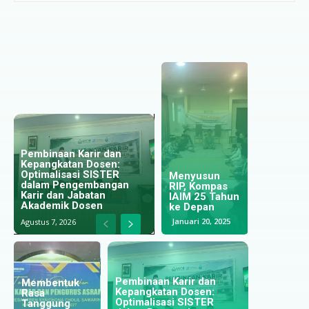
Pembinaan Karir dan
Kepangkatan Dosen:
Mengabdi
Optimalisasi SISTER
Meneladani
Menyusun
Tanpa Batas
dalam Pengembangan
Strategi
RIP, Kompas
dan Ikhlas
Karir dan Jabatan
Bisnis
IAIM 25 Tahun
Seperti Surat
Akademik Dosen
Rosulullah
ke Depan
Al-Ikhlas
Mei 30, 2024
Januari 20, 2025
Juni 27, 2024
Agustus 7, 2026
Pembinaan Karir dan
Kepangkatan Dosen:
Menapaki
Optimalisasi SISTER
Langkah di
Perkuat