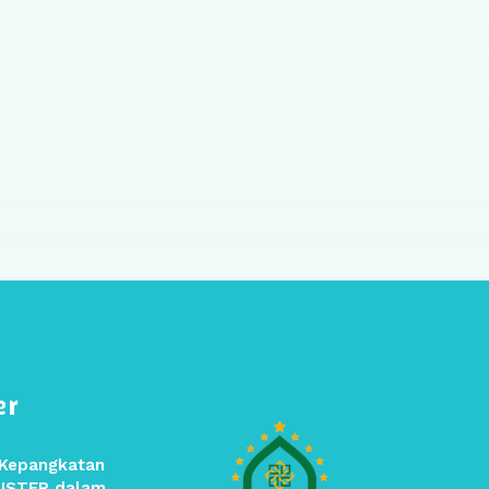
er
 Kepangkatan
SISTER dalam