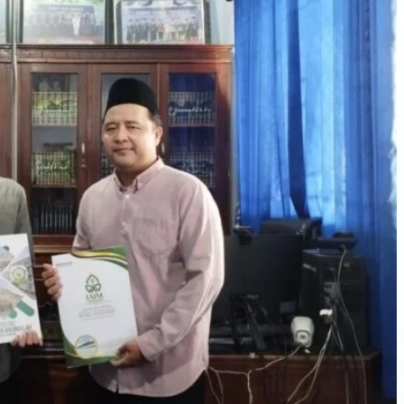
Pembinaan
Karir dan
Kepangkat
an Dosen:
Optimalisa
si SISTER
dalam
Pengemba
ngan Karir
dan
Jabatan
Akademik
Dosen
Agustus 7,
2026