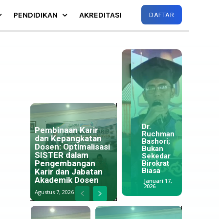
PENDIDIKAN
AKREDITASI
DAFTAR
Dosen IAI
Miftahul
Ulum
Lumajang
BNN Ajak
Mengikuti
Maba IAI
Dr.
Pembinaan Karir
Rapat
Miftahul
Ruchman
Ragam
dan Kepangkatan
Kerja
Ulum
Bashori;
Budaya
Dosen: Optimalisasi
Nasional
Menjadi
Bukan
Indones
SISTER dalam
(RAKERNA
Penggerak
Sekedar
Warisa
Pengembangan
S) di
Anti
Birokrat
Tak
Jakarta.
Narkoba
Biasa
Karir dan Jabatan
Ternilai
Akademik Dosen
September 8,
September 6,
Januari 17,
Juli 8, 20
2024
2022
2026
Agustus 7, 2026