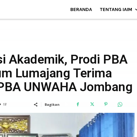
BERANDA
TENTANG IAIM
BERITA
si Akademik, Prodi PBA
lum Lumajang Terima
 PBA UNWAHA Jombang
Tom
Lembong
18
Bagikan
Effect
Juli 22, 2025