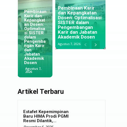
Menapaki
Pembinaan Karir
Membentu
Langkah di
dan Kepangkatan
k Rasa
Negeri
Dosen: Optimalisasi
Tanggung
Jiran:
SISTER dalam
Jawab
Jejak
Optimalisa
Pengembangan
Melalui
Alumni
si
Perkuat
Karir dan Jabatan
Kepenguru
IAIM
Pengawas
Kualitas
Akademik Dosen
san
Lumajang
an Ibadah
Tridharm
Asrama di
yang
untuk
IAIM
Agustus 7, 2026
Pondok
Menjaga
Meningkat
Lumajan
Pesantren
Tradisi
kan
dan UINS
Syaichona
Pesantren
Kualitas
Samarind
Cholil
di
Keagamaa
Jalin
Samarinda
Selangor
n Santri
Kerjasam
Agustus 7,
Agustus 5,
Juli 29, 2026
Juli 28, 2026
2026
2026
Artikel Terbaru
Estafet Kepemimpinan
Baru HIMA Prodi PGMI
Resmi Dilantik,...