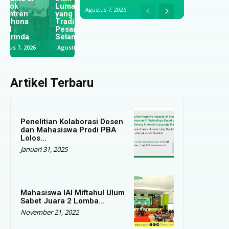
Lumajang
Ibadah untuk
Lumajang dan
Agustus 7, 2026
yang Menjaga
Meningkatkan
UINSI
Tradisi
Kualitas
Samarinda
Pesantren di
Keagamaan
Jalin
Selangor
Santri
Kerjasama
Agustus 5, 2026
Juli 29, 2026
Juli 28, 2026
Artikel Terbaru
Penelitian Kolaborasi Dosen
dan Mahasiswa Prodi PBA
Lolos...
Januari 31, 2025
Mahasiswa IAI Miftahul Ulum
Sabet Juara 2 Lomba...
November 21, 2022