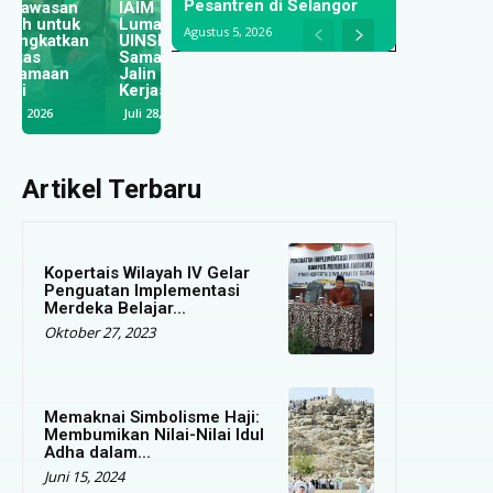
Pesantren di Selangor
IAIM
Dari Meja
Kerja; IAIM
Lumajang dan
Makan,
Lumajang dan
Agustus 5, 2026
UINSI
Menyongsong
PT Kafnet
Samarinda
Masa Depan
Jalin Kerja
Jalin
Santri di Ibu
Sama
Kerjasama
Kota Baru
Strategis
Juli 28, 2026
Juli 28, 2026
Juli 25, 2026
Artikel Terbaru
Kopertais Wilayah IV Gelar
Penguatan Implementasi
Merdeka Belajar...
Oktober 27, 2023
Memaknai Simbolisme Haji:
Membumikan Nilai-Nilai Idul
Adha dalam...
Juni 15, 2024