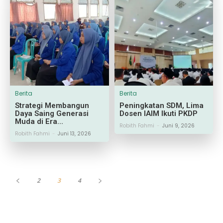
Berita
Berita
Strategi Membangun
Peningkatan SDM, Lima
Daya Saing Generasi
Dosen IAIM Ikuti PKDP
Muda di Era...
Robith Fahmi
-
Juni 9, 2026
Robith Fahmi
-
Juni 13, 2026
2
3
4