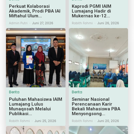
Perkuat Kolaborasi
Kaprodi PGMI IAIM
Akademik, Prodi PBA IAI
Lumajang Hadir di
Miftahul Ulum...
Mukernas ke-12...
Admin Putri
-
Juni 27, 2026
Robith Fahmi
-
Juni 26, 2026
Berita
Berita
Puluhan Mahasiswa IAIM
Seminar Nasional
Lumajang Lulus
Perencanaan Karir
Munaqosah Melalui
Bekali Mahasiswa PBA
Publikasi...
Menyongsong...
Robith Fahmi
-
Juni 25, 2026
Robith Fahmi
-
Juni 20, 2026